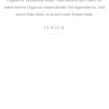
Organen in Verbindung stehen. Viele enden in den Füßen, wo
jedem inneren Organ ein entsprechender Teil zugeordnet ist. Sind
unsere Füße müde, so ist auch unser Körper müde.
ZURÜCK
KONTAKT
malithai Thaimassage
Hauptstr. 29C
45219 Essen-Kettwig
+49 (0)2054 124 31 73
Tel:
malithaimassagel(ät)aol(punkt)com